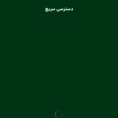
دسترسی سریع
لباس سرآشپز
لباس سالن کار
لباس کار صنعتی
لباس باریستا
لباس آشپز و کمک آشپز
لباس صنعتی بانوان
تولیدی لباس کار صنعتی در تهران
تولیدی لباس فرم