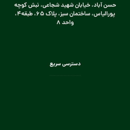
حسن آباد، خیابان شهید شجاعی، نبش کوچه
پورالیاس، ساختمان سبز، پلاک 65، طبقه4،
واحد 8
دسترسی سریع
لباس سرآشپز
لباس سالن کار
لباس کار صنعتی
لباس باریستا
لباس آشپز و کمک آشپز
لباس صنعتی بانوان