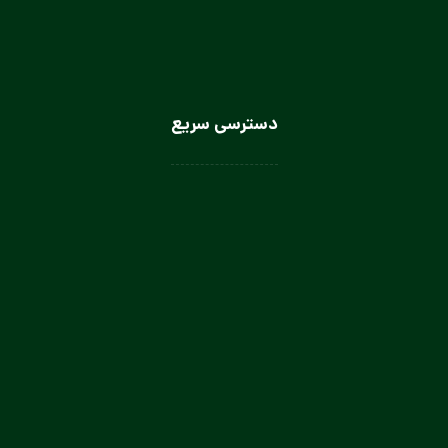
دسترسی سریع
لباس سرآشپز
لباس سالن کار
لباس کار صنعتی
لباس باریستا
لباس آشپز و کمک آشپز
لباس صنعتی بانوان
تولیدی لباس کار صنعتی در تهران
تولیدی لباس فرم