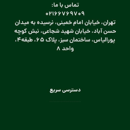
تماس با ما:
۰۲۱66769709
تهران، خیابان امام خمینی، نرسیده به میدان
حسن آباد، خیابان شهید شجاعی، نبش کوچه
پورالیاس، ساختمان سبز، پلاک 65، طبقه4،
واحد 8
دسترسی سریع
لباس سرآشپز
لباس سالن کار
لباس کار صنعتی