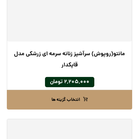
مانتو(روپوش) سرآشپز زنانه سرمه ای زرشکی مدل
قاپکدار
۲,۲۰۵,۰۰۰
تومان
انتخاب گزینه ها