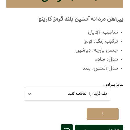
پیراهن مردانه آستین بلند قرمز کارینو
مناسب: آقایان
ترکیب رنگ: قرمز
جنس پارچه: دوشین
مدل: ساده
مدل آستین: بلند
سایز پیراهن