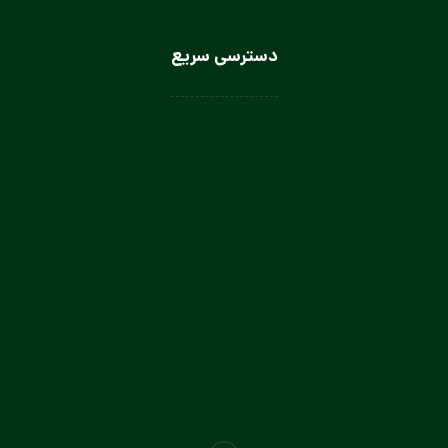
دسترسی سریع
لباس سرآشپز
لباس سالن کار
لباس کار صنعتی
لباس باریستا
لباس آشپز و کمک آشپز
لباس صنعتی بانوان
تولیدی لباس کار صنعتی در تهران
تولیدی لباس فرم