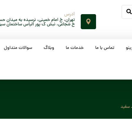
آدرس
تهران، خ امام خمینی، نرسیده به میدان حسن
خ شجاعی، نبش ک پور الیاس ساختمان سبز، پلاک 65، ط
ینو
تماس با ما
خدمات ما
وبلاگ
سوالات متداول
د سفید