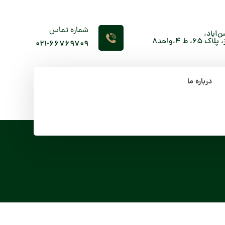
شماره تماس
‌آباد،
 4،واحد8
۰۲۱-66769709
درباره ما