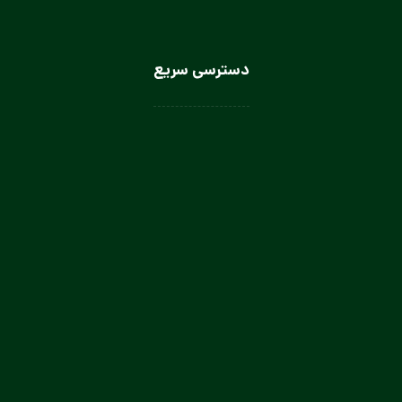
دسترسی سریع
لباس سرآشپز
لباس سالن کار
لباس کار صنعتی
لباس باریستا
لباس آشپز و کمک آشپز
لباس صنعتی بانوان
تولیدی لباس کار صنعتی در تهران
تولیدی لباس فرم