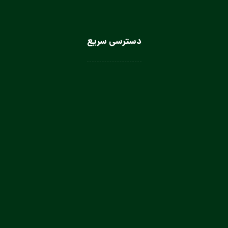
دسترسی سریع
لباس سرآشپز
لباس سالن کار
لباس کار صنعتی
لباس باریستا
لباس آشپز و کمک آشپز
لباس صنعتی بانوان
تولیدی لباس کار صنعتی در تهران
تولیدی لباس فرم