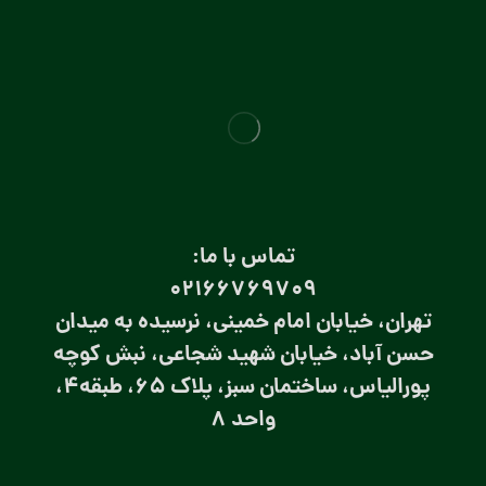
تماس با ما:
۰۲۱66769709
تهران، خیابان امام خمینی، نرسیده به میدان
حسن آباد، خیابان شهید شجاعی، نبش کوچه
پورالیاس، ساختمان سبز، پلاک 65، طبقه4،
واحد 8