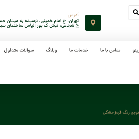
آدرس
تهران، خ امام خمینی، نرسیده به میدان حسن
خ شجاعی، نبش ک پور الیاس ساختمان سبز، پلاک 65، ط
ینو
تماس با ما
خدمات ما
وبلاگ
سوالات متداول
وری رنگ قرمز مشکی