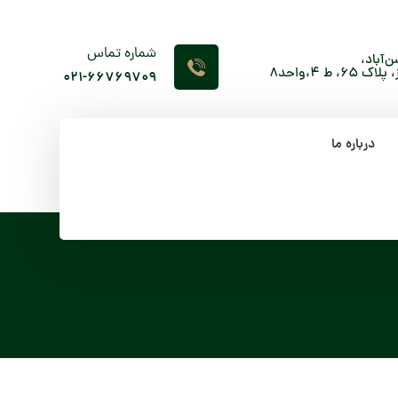
شماره تماس
‌آباد،
 4،واحد8
۰۲۱-66769709
درباره ما