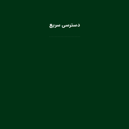
دسترسی سریع
لباس سرآشپز
لباس سالن کار
لباس کار صنعتی
لباس باریستا
لباس آشپز و کمک آشپز
لباس صنعتی بانوان
تولیدی لباس کار صنعتی در تهران
تولیدی لباس فرم