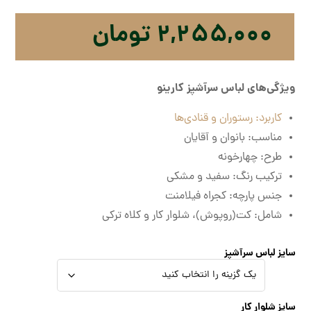
۲,۲۵۵,۰۰۰
تومان
ویژگی‌های لباس سرآشپز کارینو
کاربرد: رستوران و قنادی‌ها
مناسب: بانوان و آقایان
طرح: چهارخونه
ترکیب رنگ: سفید و مشکی
جنس پارچه: کجراه فیلامنت
شامل: کت(روپوش)، شلوار کار و کلاه ترکی
سایز لباس سرآشپز
سایز شلوار کار