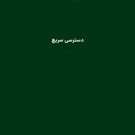
دسترسی سریع
لباس سرآشپز
لباس سالن کار
لباس کار صنعتی
لباس باریستا
لباس آشپز و کمک آشپز
لباس صنعتی بانوان
تولیدی لباس کار صنعتی در تهران
تولیدی لباس فرم