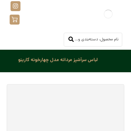
لباس سرآشپز مردانه مدل چهارخونه کارینو