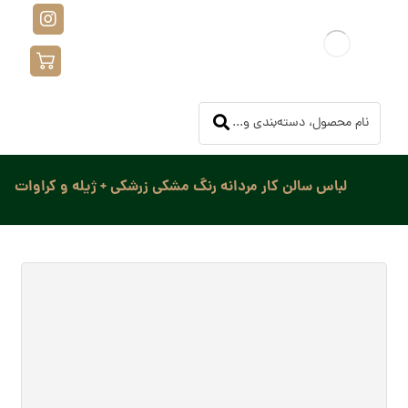
لباس سالن کار مردانه رنگ مشکی زرشکی + ژیله و کراوات