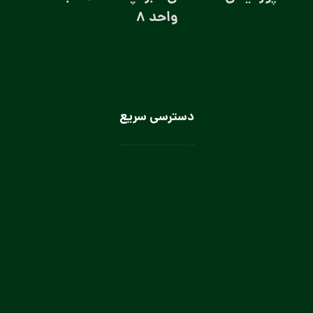
واحد 8
دسترسی سریع
لباس سرآشپز
لباس سالن کار
لباس کار صنعتی
لباس باریستا
لباس آشپز و کمک آشپز
لباس صنعتی بانوان
تولیدی لباس کار صنعتی در تهران
تولیدی لباس فرم