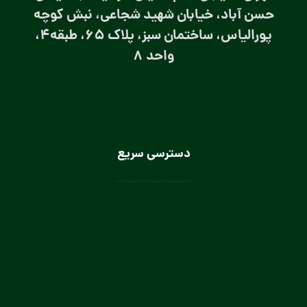
حسن آباد، خیابان شهید شجاعی، نبش کوچه
پورالیاس، ساختمان سبز، پلاک 65، طبقه4،
واحد 8
دسترسی سریع
لباس سرآشپز
لباس سالن کار
لباس کار صنعتی
لباس باریستا
لباس آشپز و کمک آشپز
لباس صنعتی بانوان