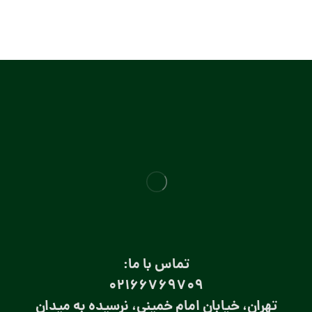
تماس با ما:
۰۲۱66769709
تهران، خیابان امام خمینی، نرسیده به میدان