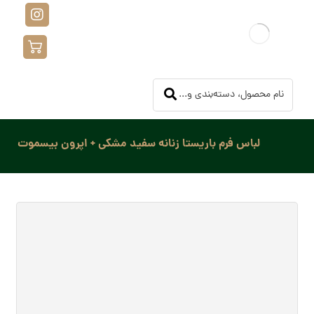
لباس فرم باریستا زنانه سفید مشکی + اپرون بیسموت