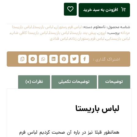
افزودن به سبد خرید
شناسه محصول:
نامعلوم
دسته:
لباس فرم رستوران
,
لباس باریستا
,
لباس باریستا
مردانه
برچسب:
اپرون
,
پیش بند باریستا
,
لباس باریستا
,
لباس باریستا کافی شاپ
,
لباس باریستایی
,
لباس فرم رستوران زنانه
,
لباس قنادی
توضیحات
توضیحات تکمیلی
نظرات (0)
لباس باریستا
همانطور قبلا نیز در باره آن صحبت کردیم لباس فرم