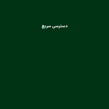
دسترسی سریع
لباس سرآشپز
لباس سالن کار
لباس کار صنعتی
لباس باریستا
لباس آشپز و کمک آشپز
لباس صنعتی بانوان
تولیدی لباس کار صنعتی در تهران
تولیدی لباس فرم