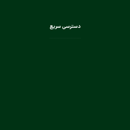
دسترسی سریع
لباس سرآشپز
لباس سالن کار
لباس کار صنعتی
لباس باریستا
لباس آشپز و کمک آشپز
لباس صنعتی بانوان
تولیدی لباس کار صنعتی در تهران
تولیدی لباس فرم