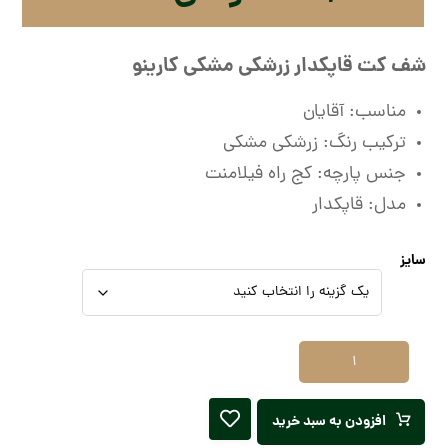
شف کت قاپکدار زرشکی مشکی کارینو
مناسب: آقایان
ترکیب رنگ: زرشکی مشکی
جنس پارچه: کج راه فیلامنت
مدل: قاپکدار
سایز
افزودن به سبد خرید