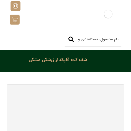
شف کت قاپکدار زرشکی مشکی