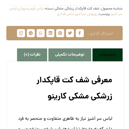
شناسه محصول:
شف کت قاپکدار زرشکی مشکی
دسته:
لباس فرم رستوران
,
لباس
سر آشپز
برچسب:
روپوش سرآشپز
,
لباس قنادی
توضیحات
توضیحات تکمیلی
نظرات (0)
معرفی شف کت قاپکدار
زرشکی مشکی کارینو
لباس سر آشپز نیاز به ظاهری متفاوت و منحصر به فرد