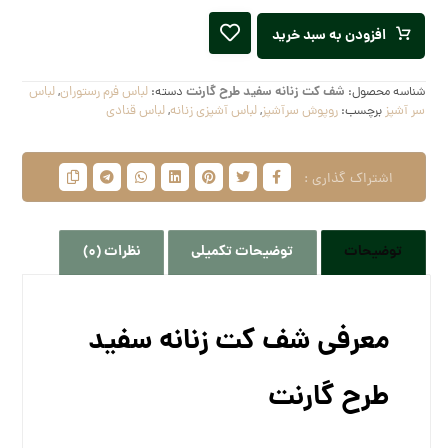
افزودن به سبد خرید
شناسه محصول:
شف کت زنانه سفید طرح گارنت
دسته:
لباس فرم رستوران
,
لباس
سر آشپز
برچسب:
روپوش سرآشپز
,
لباس آشپزی زنانه
,
لباس قنادی
توضیحات
توضیحات تکمیلی
نظرات (0)
معرفی شف کت زنانه سفید
طرح گارنت