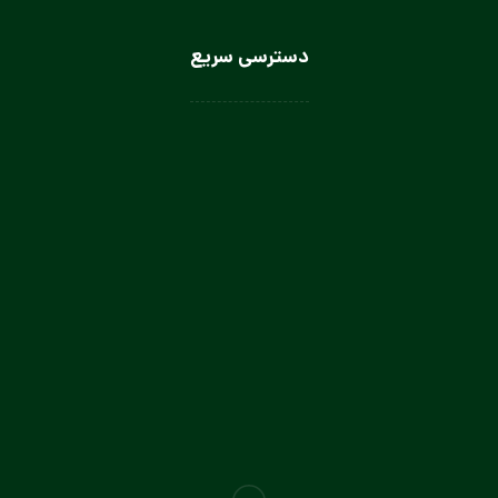
دسترسی سریع
لباس سرآشپز
لباس سالن کار
لباس کار صنعتی
لباس باریستا
لباس آشپز و کمک آشپز
لباس صنعتی بانوان
تولیدی لباس کار صنعتی در تهران
تولیدی لباس فرم