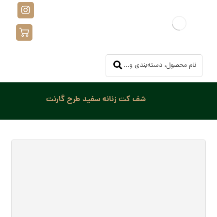
شف کت زنانه سفید طرح گارنت