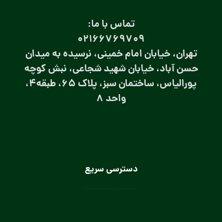
تماس با ما:
۰۲۱66769709
تهران، خیابان امام خمینی، نرسیده به میدان
حسن آباد، خیابان شهید شجاعی، نبش کوچه
پورالیاس، ساختمان سبز، پلاک 65، طبقه4،
واحد 8
دسترسی سریع
لباس سرآشپز
لباس سالن کار