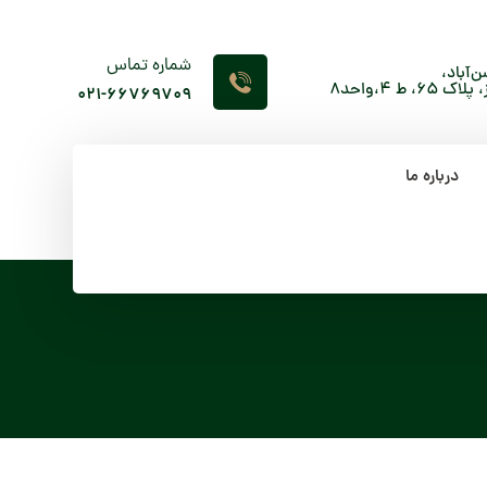
شماره تماس
‌آباد،
 4،واحد8
۰۲۱-66769709
درباره ما