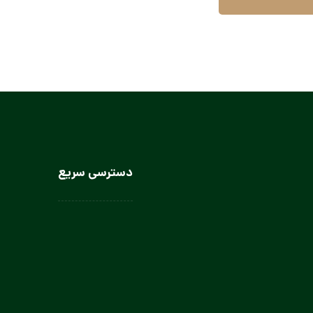
دسترسی سریع
لباس سرآشپز
لباس سالن کار
لباس کار صنعتی
لباس باریستا
لباس آشپز و کمک آشپز