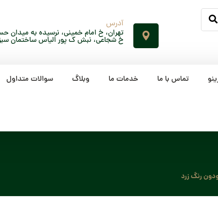
آدرس
تهران، خ امام خمینی، نرسیده به میدان حسن
خ شجاعی، نبش ک پور الیاس ساختمان سبز، پلاک 65، ط
ینو
تماس با ما
خدمات ما
وبلاگ
سوالات متداول
ودون رنگ زرد