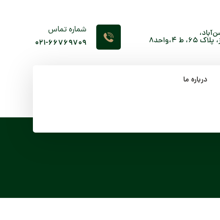
شماره تماس
‌آباد،
 4،واحد8
۰۲۱-66769709
درباره ما