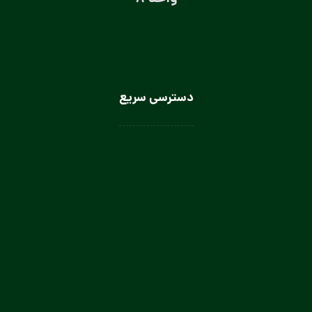
دسترسی سریع
لباس سرآشپز
لباس سالن کار
لباس کار صنعتی
لباس باریستا
لباس آشپز و کمک آشپز
لباس صنعتی بانوان
تولیدی لباس کار صنعتی در تهران
تولیدی لباس فرم