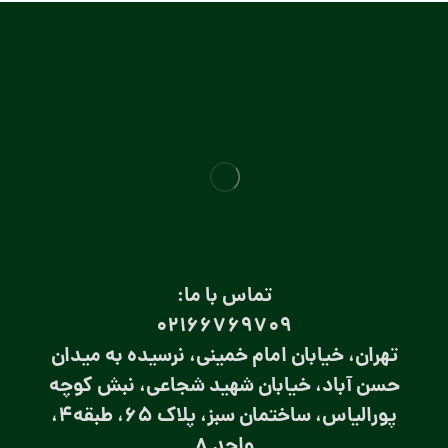
تماس با ما:
۰۲۱66769709
تهران، خیابان امام خمینی، نرسیده به میدان
حسن آباد، خیابان شهید شجاعی، نبش کوچه
پورالیاس، ساختمان سبز، پلاک 65، طبقه4،
واحد 8