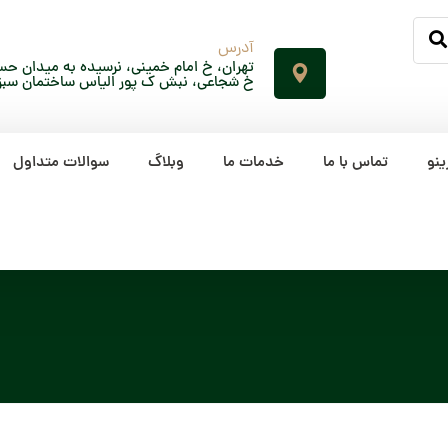
آدرس
تهران، خ امام خمینی، نرسیده به میدان حسن
خ شجاعی، نبش ک پور الیاس ساختمان سبز، پلاک 65، ط
ینو
تماس با ما
خدمات ما
وبلاگ
سوالات متداول