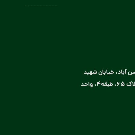
لباس سرآشپز
لباس سالن کار
لباس کار صنعتی
لباس باریستا
لباس آشپز و کمک آشپز
لباس صنعتی بانوان
تولیدی لباس کار صنعتی در تهران
ن آباد، خیابان شهید
تولیدی لباس فرم
شجاعی، نبش کوچه پورالیاس، ساختمان سبز، پلاک 65، طبقه4، واحد