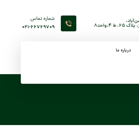
شماره تماس
‌آباد،
 4،واحد8
۰۲۱-66769709
درباره ما