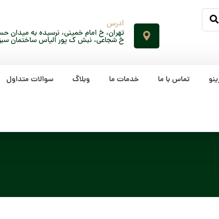
آدرس
تهران، خ امام خمینی، نرسیده به میدان حسن
خ شجاعی، نبش ک پور الیاس ساختمان سبز، پلاک 65، ط
ینو
تماس با ما
خدمات ما
وبلاگ
سوالات متداول