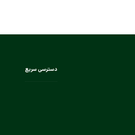
دسترسی سریع
لباس سرآشپز
لباس سالن کار
لباس کار صنعتی
لباس باریستا
لباس آشپز و کمک آشپز