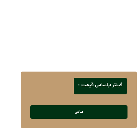
لباس سرآشپز مردانه
لباس فست فود
لباس فرم نگهبانی و حراستی
لباس کار زنانه
لباس کار صنعتی
فیلتر براساس قیمت :
صافی