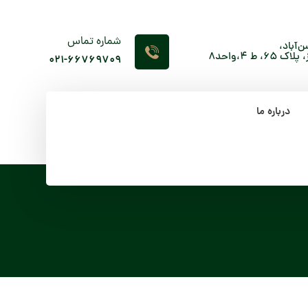
شماره تماس
‌آباد،
 4،واحد8
۰۲۱-66769709
درباره ما