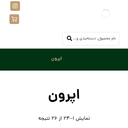
اپرون
اپرون
نمایش 1–24 از 26 نتیجه