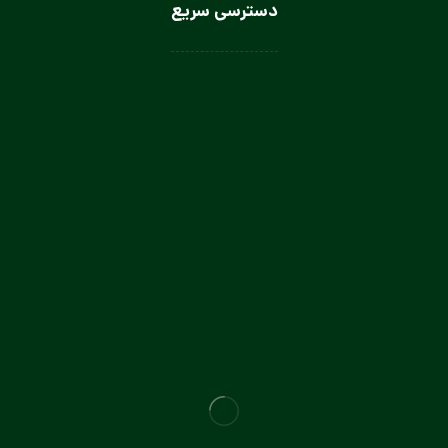
دسترسی سریع
لباس سرآشپز
لباس سالن کار
لباس کار صنعتی
لباس باریستا
لباس آشپز و کمک آشپز
لباس صنعتی بانوان
تولیدی لباس کار صنعتی در تهران
تولیدی لباس فرم