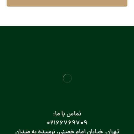
تماس با ما:
۰۲۱66769709
تهران، خیابان امام خمینی، نرسیده به میدان