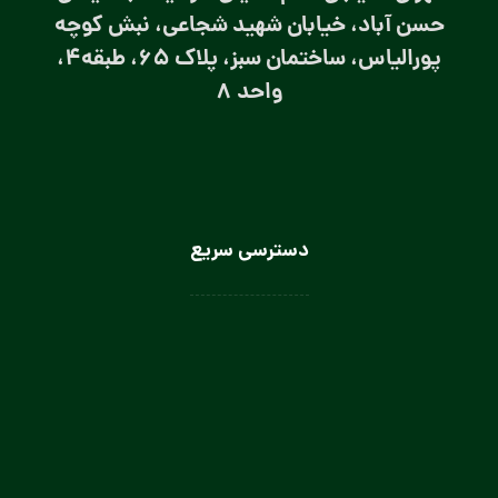
حسن آباد، خیابان شهید شجاعی، نبش کوچه
پورالیاس، ساختمان سبز، پلاک 65، طبقه4،
واحد 8
دسترسی سریع
لباس سرآشپز
لباس سالن کار
لباس کار صنعتی
لباس باریستا
لباس آشپز و کمک آشپز
لباس صنعتی بانوان